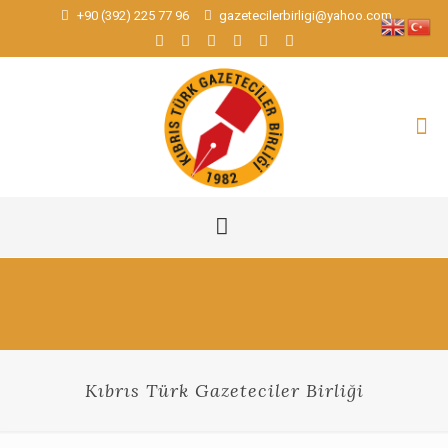
+90 (392) 225 77 96
gazetecilerbirligi@yahoo.com
Kıbrıs Türk Gazeteciler Birliği​