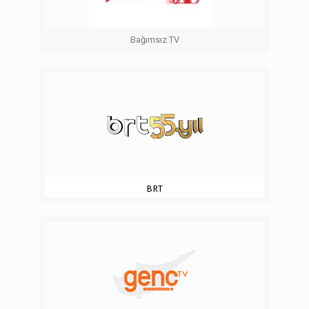
Bağımsız TV
BRT